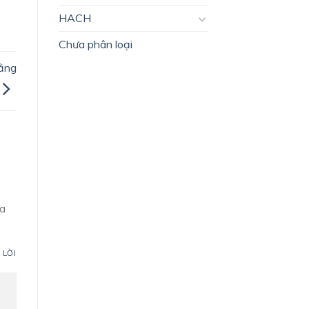
HACH
Chưa phân loại
ằng
ia
 LỜI