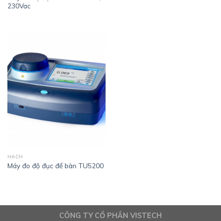
230Vac
HACH
Máy đo độ đục để bàn TU5200
CÔNG TY CỔ PHẦN VISTECH