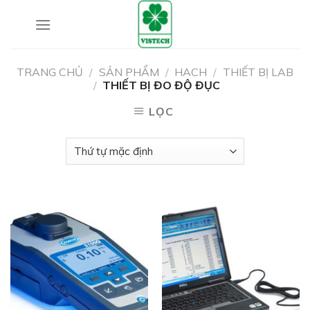
Skip
to
content
TRANG CHỦ
/
SẢN PHẨM
/
HACH
/
THIẾT BỊ LAB
/
THIẾT BỊ ĐO ĐỘ ĐỤC
LỌC