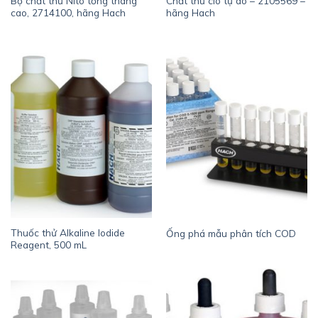
Bộ chất thử Nito tổng thang
Chất thử clo tự do – 2105569 –
cao, 2714100, hãng Hach
hãng Hach
Thuốc thử Alkaline Iodide
Ống phá mẫu phân tích COD
Reagent, 500 mL