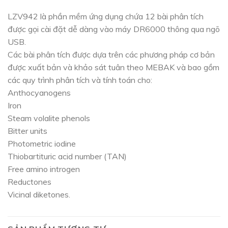
LZV942 là phần mềm ứng dụng chứa 12 bài phân tích
được gọi cài đặt dễ dàng vào máy DR6000 thông qua ngõ
USB.
Các bài phân tích được dựa trên các phương pháp cơ bản
được xuất bản và khảo sát tuân theo MEBAK và bao gồm
các quy trình phân tích và tính toán cho:
Anthocyanogens
Iron
Steam volalite phenols
Bitter units
Photometric iodine
Thiobartituric acid number (TAN)
Free amino introgen
Reductones
Vicinal diketones.