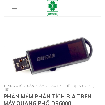
Skip
to
content
TRANG CHỦ
/
SẢN PHẨM
/
HACH
/
THIẾT BỊ LAB
/
PHỤ
KIỆN
PHẦN MỀM PHÂN TÍCH BIA TRÊN
MÁY QUANG PHỔ DR6000