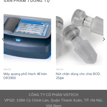
SẢN PHẨM TƯƠNG TỰ
HACH
HACH
Máy quang phổ Hach để bàn
Nút chặn dùng cho chai BOD,
DR3900
25/pk
CÔNG TY CỔ PHẦN VISTECH
VPGD: 109A Cù Chính Lan, Quận Thanh Xuân, TP. Hà Nội,
Việt Nam