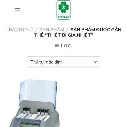
Skip
to
content
TRANG CHỦ
/
SẢN PHẨM
/
SẢN PHẨM ĐƯỢC GẮN
THẺ “THIẾT BỊ GIA NHIỆT”
LỌC