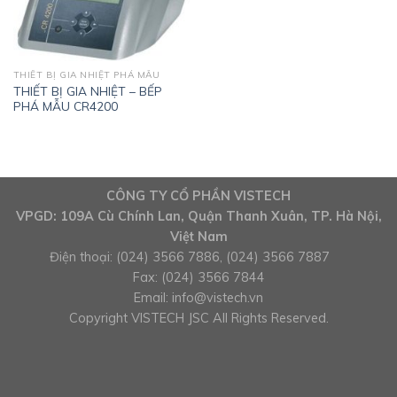
THIẾT BỊ GIA NHIỆT PHÁ MẪU
THIẾT BỊ GIA NHIỆT – BẾP
PHÁ MẪU CR4200
CÔNG TY CỔ PHẦN VISTECH
VPGD: 109A Cù Chính Lan, Quận Thanh Xuân, TP. Hà Nội,
Việt Nam
Điện thoại: (024) 3566 7886, (024) 3566 7887
Fax: (024) 3566 7844
Email:
info@vistech.vn
Copyright VISTECH JSC All Rights Reserved.