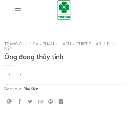
Skip
to
content
TRANG CHỦ
/
SẢN PHẨM
/
HACH
/
THIẾT BỊ LAB
/
PHỤ
KIỆN
Ống đong thủy tinh
Danh mục:
Phụ Kiện