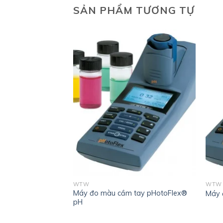
SẢN PHẨM TƯƠNG TỰ
WTW
WTW
đo lưu lượng bằng
Máy đo màu cầm tay pHotoFlex®
Máy 
odMAG®
pH