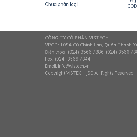
Ống 
Chưa phân loại
COD
CÔNG TY CỔ PHẦN VISTECH
VPGD: 109A Cù Chính Lan, Quận Thanh Xu
Điện thoại: (024) 3566 7886, (024) 3566 7
Fax: (024) 3566 7844
Email:
info@vistech.vn
Copyright VISTECH JSC All Rights Reserved.