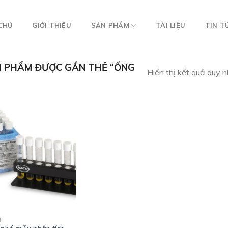
CHỦ
GIỚI THIỆU
SẢN PHẨM
TÀI LIỆU
TIN T
 PHẨM ĐƯỢC GẮN THẺ “ỐNG
Hiển thị kết quả duy 
H