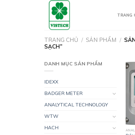
Skip
to
TRANG 
content
TRANG CHỦ
/
SẢN PHẨM
/
SẢN
SẠCH”
DANH MỤC SẢN PHẨM
IDEXX
BADGER METER
ANALYTICAL TECHNOLOGY
WTW
HACH
ANAL