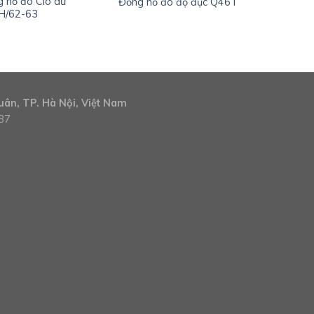
 hồ đo Clo dư
Đồng hồ đo độ đục Q46T
H/62-63
ân, TP. Hà Nội, Việt Nam
887