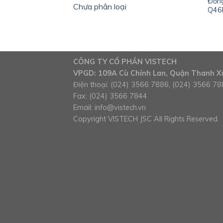
Đồng
Chưa phân loại
Q46
CÔNG TY CỔ PHẦN VISTECH
VPGD: 109A Cù Chính Lan, Quận Thanh Xu
Điện thoại: (024) 3566 7886, (024) 3566 7
Fax: (024) 3566 7844
Email:
info@vistech.vn
Copyright VISTECH JSC All Rights Reserved.