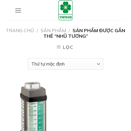
Skip
to
content
TRANG CHỦ
/
SẢN PHẨM
/
SẢN PHẨM ĐƯỢC GẮN
THẺ “NHŨ TƯƠNG”
LỌC