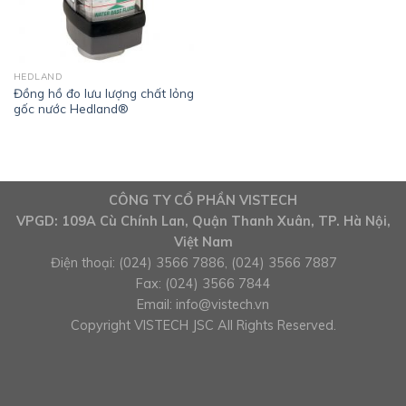
HEDLAND
Đồng hồ đo lưu lượng chất lỏng
gốc nước Hedland®
CÔNG TY CỔ PHẦN VISTECH
VPGD: 109A Cù Chính Lan, Quận Thanh Xuân, TP. Hà Nội,
Việt Nam
Điện thoại: (024) 3566 7886, (024) 3566 7887
Fax: (024) 3566 7844
Email:
info@vistech.vn
Copyright VISTECH JSC All Rights Reserved.