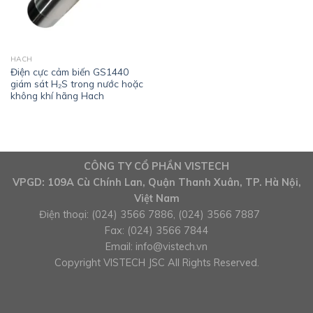
HACH
Điện cực cảm biến GS1440
giám sát H₂S trong nước hoặc
không khí hãng Hach
CÔNG TY CỔ PHẦN VISTECH
VPGD: 109A Cù Chính Lan, Quận Thanh Xuân, TP. Hà Nội,
Việt Nam
Điện thoại: (024) 3566 7886, (024) 3566 7887
Fax: (024) 3566 7844
Email:
info@vistech.vn
Copyright VISTECH JSC All Rights Reserved.