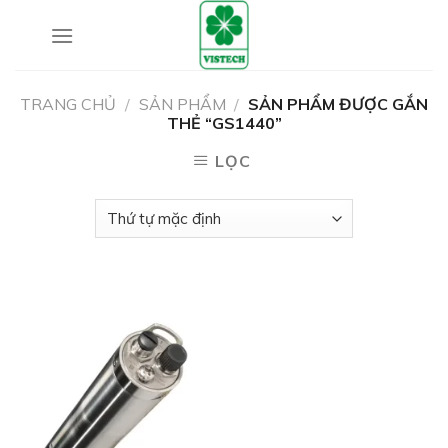
Skip
to
content
TRANG CHỦ
/
SẢN PHẨM
/
SẢN PHẨM ĐƯỢC GẮN
THẺ “GS1440”
LỌC