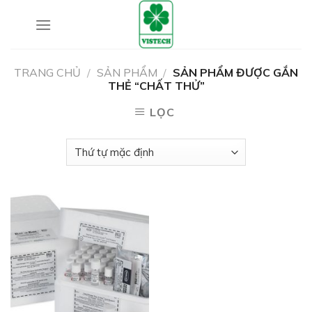
Skip
to
content
TRANG CHỦ
/
SẢN PHẨM
/
SẢN PHẨM ĐƯỢC GẮN
THẺ “CHẤT THỬ”
LỌC