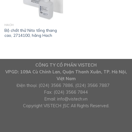
HACH
Bộ chất thử Nito tổng thang
cao, 2714100, hãng Hach
CÔNG TY CỔ PHẦN VISTECH
VPGD: 109A Cù Chính Lan, Quận Thanh Xuân, TP. Hà Nội,
Việt Nam
Điện thoại: (024) 3566 7886, (024) 3566 7887
Fax: (024) 3566 7844
Email:
info@vistech.vn
Copyright VISTECH JSC All Rights Reserved.