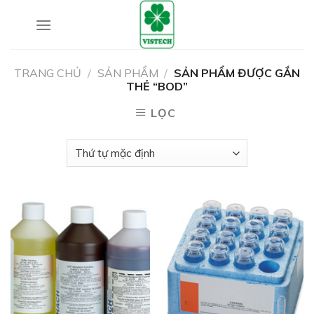
Skip
to
content
TRANG CHỦ
/
SẢN PHẨM
/
SẢN PHẨM ĐƯỢC GẮN
THẺ “BOD”
LỌC