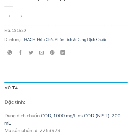
Mã:
191520
Danh mục:
HACH
,
Hóa Chất Phân Tích & Dung Dịch Chuẩn
MÔ TẢ
Đặc tính:
Dung dịch chuẩn
COD, 1000 mg/L as COD (NIST), 200
mL
Mã sản phẩm #: 2253929