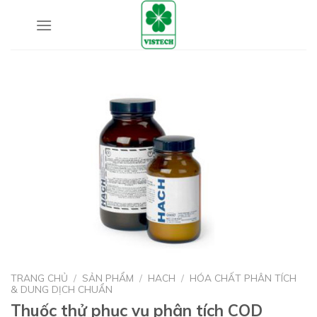
Skip
to
content
TRANG CHỦ
/
SẢN PHẨM
/
HACH
/
HÓA CHẤT PHÂN TÍCH
& DUNG DỊCH CHUẨN
Thuốc thử phục vụ phân tích COD