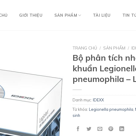
CHỦ
GIỚI THIỆU
SẢN PHẨM
TÀI LIỆU
TIN T
TRANG CHỦ
/
SẢN PHẨM
/
I
Bộ phân tích nh
khuẩn Legionell
pneumophila – L
Danh mục:
IDEXX
Từ khóa:
Legionella pneumophila
,
sinh