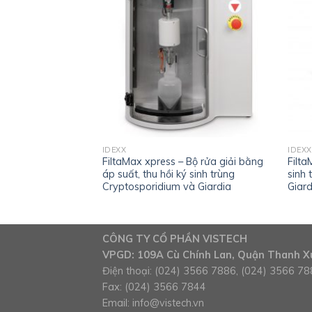
IDEXX
IDEXX
y định lượng vi
FiltaMax xpress – Bộ rửa giải bằng
Filta
ương pháp MPN
áp suất, thu hồi ký sinh trùng
sinh 
Cryptosporidium và Giardia
Giard
CÔNG TY CỔ PHẦN VISTECH
VPGD: 109A Cù Chính Lan, Quận Thanh Xu
Điện thoại: (024) 3566 7886, (024) 3566 7
Fax: (024) 3566 7844
Email:
info@vistech.vn