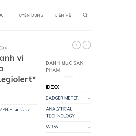
ỨC
TUYỂN DỤNG
LIÊN HỆ
DEXX
anh vi
DANH MỤC SẢN
a
PHẨM
egiolert*
IDEXX
BADGER METER
ANALYTICAL
MPN
,
Phân tích vi
TECHNOLOGY
WTW