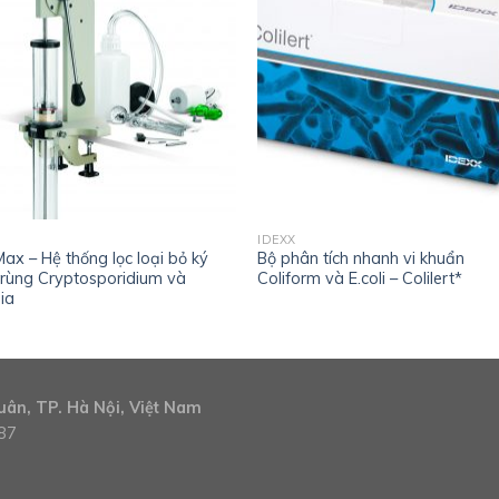
IDEXX
Max – Hệ thống lọc loại bỏ ký
Bộ phân tích nhanh vi khuẩn
trùng Cryptosporidium và
Coliform và E.coli – Colilert*
ia
ân, TP. Hà Nội, Việt Nam
887