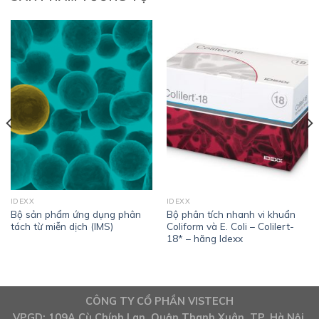
IDEXX
IDEXX
Bộ sản phẩm ứng dụng phân
Bộ phân tích nhanh vi khuẩn
tách từ miễn dịch (IMS)
Coliform và E. Coli – Colilert-
18* – hãng Idexx
CÔNG TY CỔ PHẦN VISTECH
VPGD: 109A Cù Chính Lan, Quận Thanh Xuân, TP. Hà Nội,